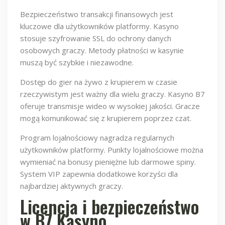
Bezpieczeństwo transakcji finansowych jest
kluczowe dla użytkowników platformy. Kasyno
stosuje szyfrowanie SSL do ochrony danych
osobowych graczy. Metody płatności w kasynie
muszą być szybkie i niezawodne.
Dostęp do gier na żywo z krupierem w czasie
rzeczywistym jest ważny dla wielu graczy. Kasyno B7
oferuje transmisje wideo w wysokiej jakości. Gracze
mogą komunikować się z krupierem poprzez czat.
Program lojalnościowy nagradza regularnych
użytkowników platformy. Punkty lojalnościowe można
wymieniać na bonusy pieniężne lub darmowe spiny.
System VIP zapewnia dodatkowe korzyści dla
najbardziej aktywnych graczy.
Licencja i bezpieczeństwo
w B7 Kasyno