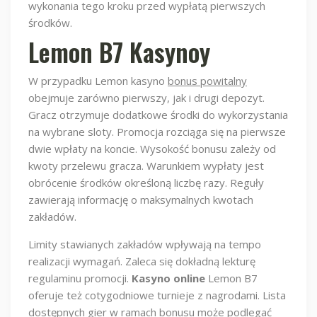
wykonania tego kroku przed wypłatą pierwszych
środków.
Lemon B7 Kasynoy
W przypadku Lemon kasyno
bonus powitalny
obejmuje zarówno pierwszy, jak i drugi depozyt.
Gracz otrzymuje dodatkowe środki do wykorzystania
na wybrane sloty. Promocja rozciąga się na pierwsze
dwie wpłaty na koncie. Wysokość bonusu zależy od
kwoty przelewu gracza. Warunkiem wypłaty jest
obrócenie środków określoną liczbę razy. Reguły
zawierają informację o maksymalnych kwotach
zakładów.
Limity stawianych zakładów wpływają na tempo
realizacji wymagań. Zaleca się dokładną lekturę
regulaminu promocji.
Kasyno online
Lemon B7
oferuje też cotygodniowe turnieje z nagrodami. Lista
dostępnych gier w ramach bonusu może podlegać