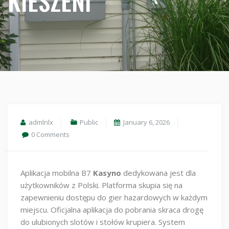
KIESZENI
admlnlx
Public
January 6, 2026
0 Comments
Aplikacja mobilna B7
Kasyno
dedykowana jest dla
użytkowników z Polski. Platforma skupia się na
zapewnieniu dostępu do gier hazardowych w każdym
miejscu. Oficjalna aplikacja do pobrania skraca drogę
do ulubionych slotów i stołów krupiera. System