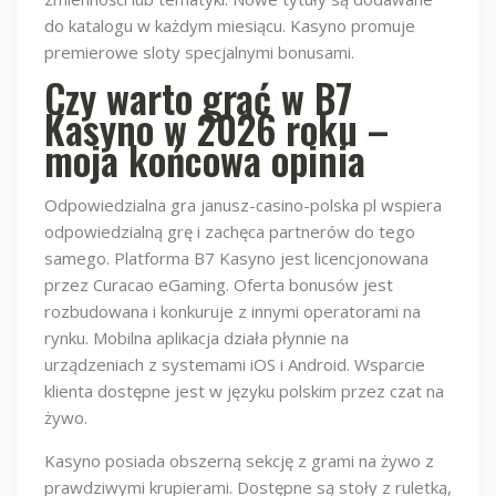
do katalogu w każdym miesiącu. Kasyno promuje
premierowe sloty specjalnymi bonusami.
Czy warto grać w B7
Kasyno w 2026 roku –
moja końcowa opinia
Odpowiedzialna gra janusz-casino-polska pl wspiera
odpowiedzialną grę i zachęca partnerów do tego
samego. Platforma B7 Kasyno jest licencjonowana
przez Curacao eGaming. Oferta bonusów jest
rozbudowana i konkuruje z innymi operatorami na
rynku. Mobilna aplikacja działa płynnie na
urządzeniach z systemami iOS i Android. Wsparcie
klienta dostępne jest w języku polskim przez czat na
żywo.
Kasyno posiada obszerną sekcję z grami na żywo z
prawdziwymi krupierami. Dostępne są stoły z ruletką,