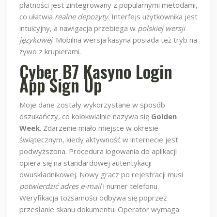
płatności jest zintegrowany z popularnymi metodami,
co ułatwia
realne depozyty
. Interfejs użytkownika jest
intuicyjny, a nawigacja przebiega w
polskiej wersji
językowej
. Mobilna wersja kasyna posiada też tryb na
żywo z krupierami.
Cyber B7 Kasyno Login
App Sign Up
Moje dane zostały wykorzystane w sposób
oszukańczy, co kolokwialnie nazywa się
Golden
Week
. Zdarzenie miało miejsce w okresie
świątecznym, kiedy aktywność w internecie jest
podwyższona. Procedura logowania do aplikacji
opiera się na standardowej autentykacji
dwuskładnikowej. Nowy gracz po rejestracji musi
potwierdzić adres e-mail
i numer telefonu.
Weryfikacja tożsamości odbywa się poprzez
przesłanie skanu dokumentu. Operator wymaga