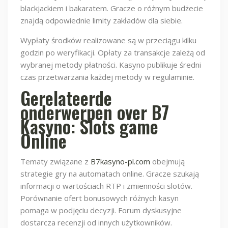
blackjackiem i bakaratem. Gracze o różnym budżecie
znajdą odpowiednie limity zakładów dla siebie.
Wypłaty środków realizowane są w przeciągu kilku
godzin po weryfikacji. Opłaty za transakcje zależą od
wybranej metody płatności. Kasyno publikuje średni
czas przetwarzania każdej metody w regulaminie.
Gerelateerde
onderwerpen over B7
Kasyno: Slots game
Online
Tematy związane z
B7kasyno-pl.com
obejmują
strategie gry na automatach online. Gracze szukają
informacji o wartościach RTP i zmienności slotów.
Porównanie ofert bonusowych różnych kasyn
pomaga w podjęciu decyzji. Forum dyskusyjne
dostarcza recenzji od innych użytkowników.