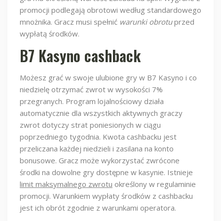
promocji podlegają obrotowi według standardowego
mnożnika. Gracz musi spełnić
warunki obrotu
przed
wypłatą środków.
B7 Kasyno cashback
Możesz grać w swoje ulubione gry w B7 Kasyno i co
niedzielę otrzymać zwrot w wysokości 7%
przegranych. Program lojalnościowy działa
automatycznie dla wszystkich aktywnych graczy
zwrot dotyczy strat poniesionych w ciągu
poprzedniego tygodnia. Kwota cashbacku jest
przeliczana każdej niedzieli i zasilana na konto
bonusowe. Gracz może wykorzystać zwrócone
środki na dowolne gry dostępne w kasynie. Istnieje
limit maksymalnego zwrotu
określony w regulaminie
promocji. Warunkiem wypłaty środków z cashbacku
jest ich obrót zgodnie z warunkami operatora.