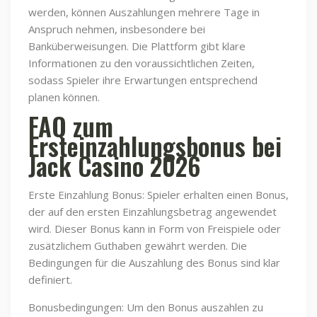
werden, können Auszahlungen mehrere Tage in
Anspruch nehmen, insbesondere bei
Banküberweisungen. Die Plattform gibt klare
Informationen zu den voraussichtlichen Zeiten,
sodass Spieler ihre Erwartungen entsprechend
planen können.
FAQ zum
Ersteinzahlungsbonus bei
Jack Casino 2026
Erste Einzahlung Bonus: Spieler erhalten einen Bonus,
der auf den ersten Einzahlungsbetrag angewendet
wird. Dieser Bonus kann in Form von Freispiele oder
zusätzlichem Guthaben gewährt werden. Die
Bedingungen für die Auszahlung des Bonus sind klar
definiert.
Bonusbedingungen: Um den Bonus auszahlen zu