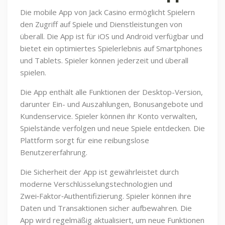
Die mobile App von Jack Casino ermöglicht Spielern
den Zugriff auf Spiele und Dienstleistungen von
überall. Die App ist für iOS und Android verfügbar und
bietet ein optimiertes Spielerlebnis auf Smartphones
und Tablets. Spieler können jederzeit und überall
spielen.
Die App enthält alle Funktionen der Desktop-Version,
darunter Ein- und Auszahlungen, Bonusangebote und
Kundenservice. Spieler können ihr Konto verwalten,
Spielstände verfolgen und neue Spiele entdecken. Die
Plattform sorgt für eine reibungslose
Benutzererfahrung.
Die Sicherheit der App ist gewährleistet durch
moderne Verschlüsselungstechnologien und
Zwei‑Faktor‑Authentifizierung. Spieler können ihre
Daten und Transaktionen sicher aufbewahren. Die
App wird regelmäßig aktualisiert, um neue Funktionen