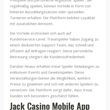
Freispiele und persönliche Angebote. Spieler, die
regelmäßig spielen, können Vorteile in Form von
höheren Auszahlungssätzen oder speziellen
Turnieren erhalten. Die Plattform belohnt Loyalität
mit zusätzlichen Anreizen.
Die Vorteile erstrecken sich auch auf
Kundenservice‑Level. Treuespieler haben Zugang zu
einem dedizierten Support‑Team, das schnell und
effizient auf Anfragen reagiert. Diese persönliche
Betreuung steigert die Kundenzufriedenheit.
Darüber hinaus erhalten treue Spieler Einladungen zu
exklusiven Events und Gewinnspielen. Diese
Veranstaltungen bieten die Möglichkeit, weitere
Preise zu gewinnen und sich mit anderen Spielern zu
vernetzen. Die Plattform sorgt dafür, dass treue
Kunden sich besonders geschätzt fühlen.
Jack Casino Mobile App