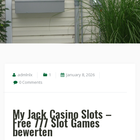
admlnlx
1
January 8, 2026
0 Comments
My Jack Casino Slots –
Free 777 Slot Games
bewerten