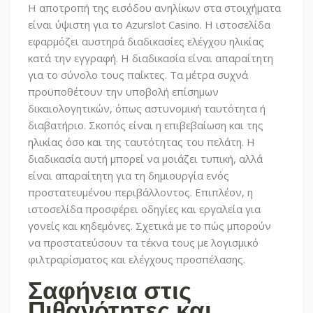
Η αποτροπή της εισόδου ανηλίκων στα στοιχήματα
είναι ύψιστη για το Azurslot Casino. Η ιστοσελίδα
εφαρμόζει αυστηρά διαδικασίες ελέγχου ηλικίας
κατά την εγγραφή. Η διαδικασία είναι απαραίτητη
για το σύνολο τους παίκτες. Τα μέτρα συχνά
προϋποθέτουν την υποβολή επίσημων
δικαιολογητικών, όπως αστυνομική ταυτότητα ή
διαβατήριο. Σκοπός είναι η επιβεβαίωση και της
ηλικίας όσο και της ταυτότητας του πελάτη. Η
διαδικασία αυτή μπορεί να μοιάζει τυπική, αλλά
είναι απαραίτητη για τη δημιουργία ενός
προστατευμένου περιβάλλοντος. Επιπλέον, η
ιστοσελίδα προσφέρει οδηγίες και εργαλεία για
γονείς και κηδεμόνες. Σχετικά με το πώς μπορούν
να προστατεύσουν τα τέκνα τους με λογισμικό
φιλτραρίσματος και ελέγχους προσπέλασης.
Σαφήνεια στις
Πιθανότητες και