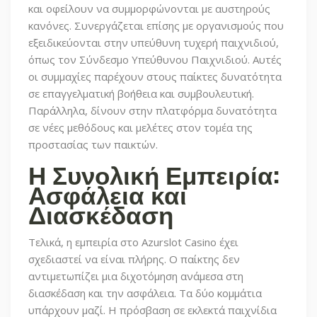
και οφείλουν να συμμορφώνονται με αυστηρούς
κανόνες. Συνεργάζεται επίσης με οργανισμούς που
εξειδικεύονται στην υπεύθυνη τυχερή παιχνιδιού,
όπως τον Σύνδεσμο Υπεύθυνου Παιχνιδιού. Αυτές
οι συμμαχίες παρέχουν στους παίκτες δυνατότητα
σε επαγγελματική βοήθεια και συμβουλευτική.
Παράλληλα, δίνουν στην πλατφόρμα δυνατότητα
σε νέες μεθόδους και μελέτες στον τομέα της
προστασίας των παικτών.
Η Συνολική Εμπειρία:
Ασφάλεια και
Διασκέδαση
Τελικά, η εμπειρία στο Azurslot Casino έχει
σχεδιαστεί να είναι πλήρης. Ο παίκτης δεν
αντιμετωπίζει μια διχοτόμηση ανάμεσα στη
διασκέδαση και την ασφάλεια. Τα δύο κομμάτια
υπάρχουν μαζί. Η πρόσβαση σε εκλεκτά παιχνίδια