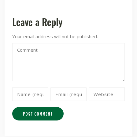
Leave a Reply
Your email address will not be published.