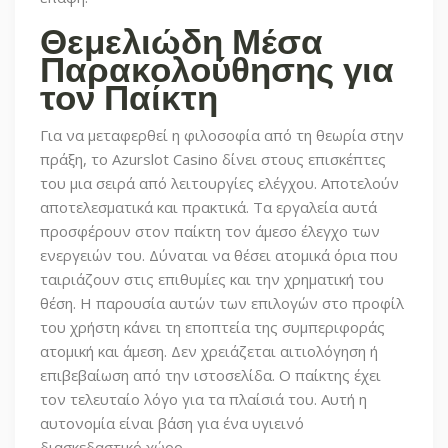
Θεμελιώδη Μέσα
Παρακολούθησης για
τον Παίκτη
Για να μεταφερθεί η φιλοσοφία από τη θεωρία στην
πράξη, το Azurslot Casino δίνει στους επισκέπτες
του μια σειρά από λειτουργίες ελέγχου. Αποτελούν
αποτελεσματικά και πρακτικά. Τα εργαλεία αυτά
προσφέρουν στον παίκτη τον άμεσο έλεγχο των
ενεργειών του. Δύναται να θέσει ατομικά όρια που
ταιριάζουν στις επιθυμίες και την χρηματική του
θέση. Η παρουσία αυτών των επιλογών στο προφίλ
του χρήστη κάνει τη εποπτεία της συμπεριφοράς
ατομική και άμεση. Δεν χρειάζεται αιτιολόγηση ή
επιβεβαίωση από την ιστοσελίδα. Ο παίκτης έχει
τον τελευταίο λόγο για τα πλαίσιά του. Αυτή η
αυτονομία είναι βάση για ένα υγιεινό
διασκεδαστικό χώρο.