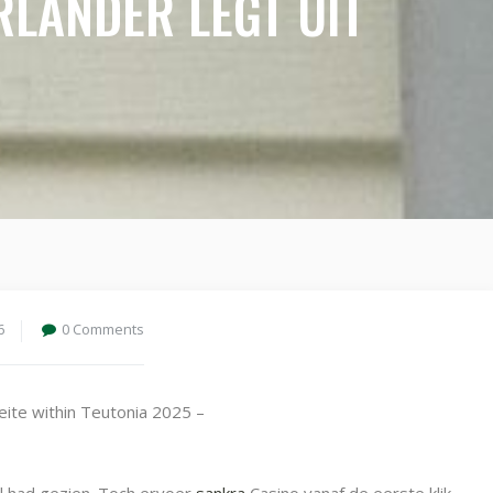
RLANDER LEGT UIT
6
0 Comments