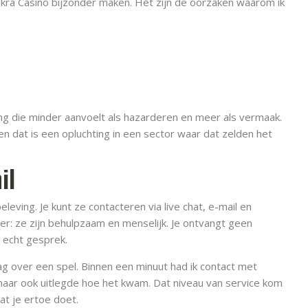
ankra Casino bijzonder maken. Het zijn de oorzaken waarom ik
ring die minder aanvoelt als hazarderen en meer als vermaak.
en dat is een opluchting in een sector waar dat zelden het
il
eving. Je kunt ze contacteren via live chat, e-mail en
er: ze zijn behulpzaam en menselijk. Je ontvangt geen
 echt gesprek.
g over een spel. Binnen een minuut had ik contact met
maar ook uitlegde hoe het kwam. Dat niveau van service kom
at je ertoe doet.