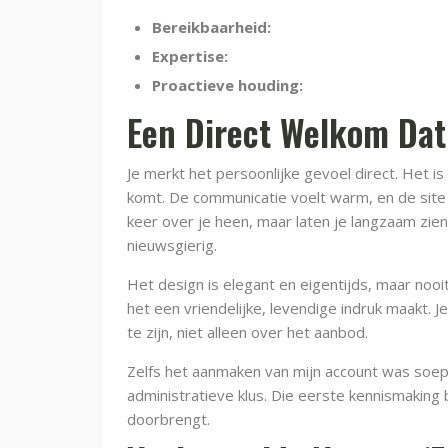
Bereikbaarheid:
Expertise:
Proactieve houding:
Een Direct Welkom Da
Je merkt het persoonlijke gevoel direct. Het 
komt. De communicatie voelt warm, en de site s
keer over je heen, maar laten je langzaam zie
nieuwsgierig.
Het design is elegant en eigentijds, maar nooit
het een vriendelijke, levendige indruk maakt. 
te zijn, niet alleen over het aanbod.
Zelfs het aanmaken van mijn account was soepe
administratieve klus. Die eerste kennismaking b
doorbrengt.