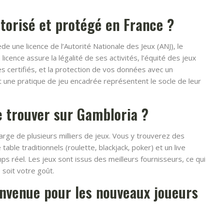
utorisé et protégé en France ?
e une licence de l’Autorité Nationale des Jeux (ANJ), le
licence assure la légalité de ses activités, l’équité des jeux
 certifiés, et la protection de vos données avec un
t une pratique de jeu encadrée représentent le socle de leur
e trouver sur Gambloria ?
arge de plusieurs milliers de jeux. Vous y trouverez des
able traditionnels (roulette, blackjack, poker) et un live
s réel. Les jeux sont issus des meilleurs fournisseurs, ce qui
e soit votre goût.
ienvenue pour les nouveaux joueurs