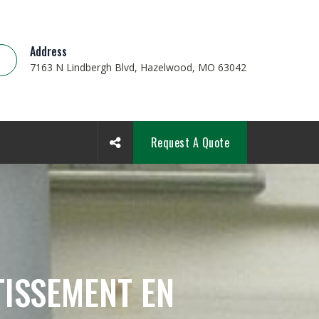
Address
7163 N Lindbergh Blvd, Hazelwood, MO 63042
Request A Quote
[tm-social-
links
TISSEMENT EN
tooltip="no"]