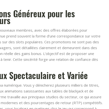
ons Généreux pour les
urs
es nouveaux membres, avec des offres élaborées pour
enue prend souvent la forme d’une correspondance sur votre
 sur des slots populaires. Ces promotions ne sont pas des
 wagers, sont détaillées clairement et demeurent dans des
n réelle des gains bonus. L’objectif est de proposer une
 tenir. Cette sincérité forge une relation de confiance dès
ux Spectaculaire et Variée
 numérique. Vous y dénicherez plusieurs milliers de titres,
ux animations saisissantes aux tables de blackjack et de
orme travaille aux principaux studios du secteur, ce qui assure
s modernes et des pourcentages de retour (RTP) compétitifs.
es, vous localisez en quelques clics le jeu qui correspond à