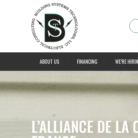
ABOUT US
FINANCING
WE’RE HIRI
L’ALLIANCE DE LA