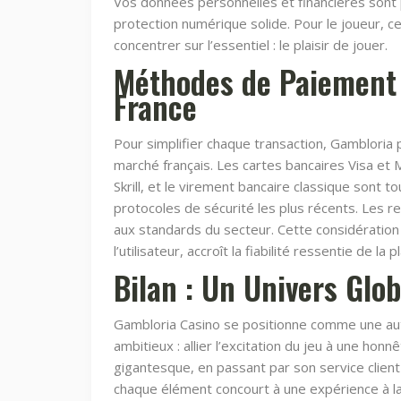
Vos données personnelles et financières sont
protection numérique solide. Pour le joueur, c
concentrer sur l’essentiel : le plaisir de jouer.
Méthodes de Paiement F
France
Pour simplifier chaque transaction, Gambloria
marché français. Les cartes bancaires Visa et
Skrill, et le virement bancaire classique sont
protocoles de sécurité les plus récents. Les re
aux standards du secteur. Cette considération 
l’utilisateur, accroît la fiabilité ressentie de l
Bilan : Un Univers Gl
Gambloria Casino se positionne comme une auto
ambitieux : allier l’excitation du jeu à une ho
gigantesque, en passant par son service client
chaque élément concourt à une expérience à la f