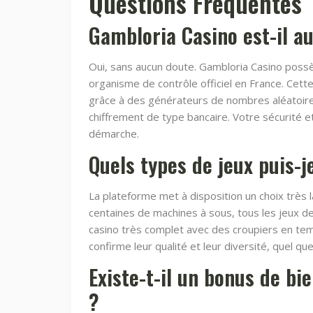
Questions Fréquentes
Gambloria Casino est-il a
Oui, sans aucun doute. Gambloria Casino possèd
organisme de contrôle officiel en France. Cette 
grâce à des générateurs de nombres aléatoires
chiffrement de type bancaire. Votre sécurité e
démarche.
Quels types de jeux puis-j
La plateforme met à disposition un choix très l
centaines de machines à sous, tous les jeux de t
casino très complet avec des croupiers en temp
confirme leur qualité et leur diversité, quel qu
Existe-t-il un bonus de b
?