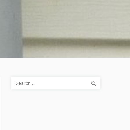
Search
for: