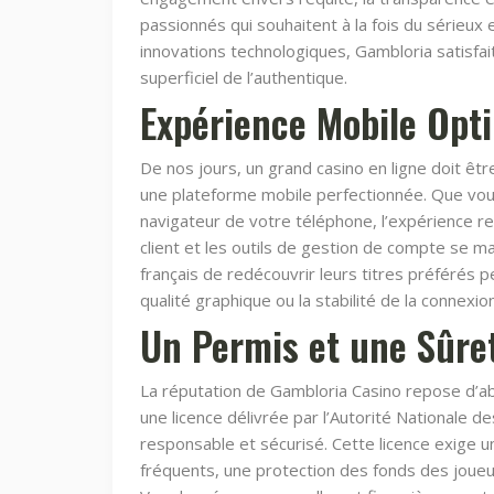
passionnés qui souhaitent à la fois du sérieux
innovations technologiques, Gambloria satisfait 
superficiel de l’authentique.
Expérience Mobile Opti
De nos jours, un grand casino en ligne doit êtr
une plateforme mobile perfectionnée. Que vous
navigateur de votre téléphone, l’expérience res
client et les outils de gestion de compte se ma
français de redécouvrir leurs titres préférés p
qualité graphique ou la stabilité de la connex
Un Permis et une Sûre
La réputation de Gambloria Casino repose d’ab
une licence délivrée par l’Autorité Nationale de
responsable et sécurisé. Cette licence exige une
fréquents, une protection des fonds des joueu