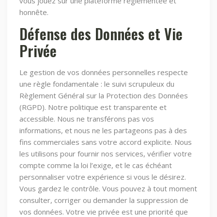
vous jouez sur une plateforme réglementée et
honnête.
Défense des Données et Vie
Privée
Le gestion de vos données personnelles respecte
une règle fondamentale : le suivi scrupuleux du
Règlement Général sur la Protection des Données
(RGPD). Notre politique est transparente et
accessible. Nous ne transférons pas vos
informations, et nous ne les partageons pas à des
fins commerciales sans votre accord explicite. Nous
les utilisons pour fournir nos services, vérifier votre
compte comme la loi l’exige, et le cas échéant
personnaliser votre expérience si vous le désirez.
Vous gardez le contrôle. Vous pouvez à tout moment
consulter, corriger ou demander la suppression de
vos données. Votre vie privée est une priorité que