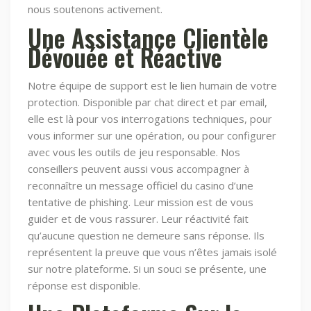
nous soutenons activement.
Une Assistance Clientèle
Dévouée et Réactive
Notre équipe de support est le lien humain de votre
protection. Disponible par chat direct et par email,
elle est là pour vos interrogations techniques, pour
vous informer sur une opération, ou pour configurer
avec vous les outils de jeu responsable. Nos
conseillers peuvent aussi vous accompagner à
reconnaître un message officiel du casino d’une
tentative de phishing. Leur mission est de vous
guider et de vous rassurer. Leur réactivité fait
qu’aucune question ne demeure sans réponse. Ils
représentent la preuve que vous n’êtes jamais isolé
sur notre plateforme. Si un souci se présente, une
réponse est disponible.