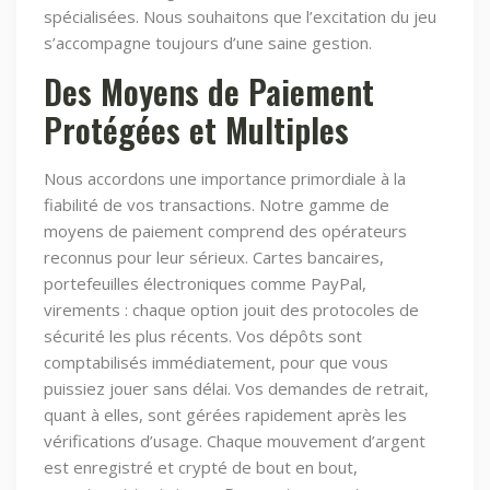
spécialisées. Nous souhaitons que l’excitation du jeu
s’accompagne toujours d’une saine gestion.
Des Moyens de Paiement
Protégées et Multiples
Nous accordons une importance primordiale à la
fiabilité de vos transactions. Notre gamme de
moyens de paiement comprend des opérateurs
reconnus pour leur sérieux. Cartes bancaires,
portefeuilles électroniques comme PayPal,
virements : chaque option jouit des protocoles de
sécurité les plus récents. Vos dépôts sont
comptabilisés immédiatement, pour que vous
puissiez jouer sans délai. Vos demandes de retrait,
quant à elles, sont gérées rapidement après les
vérifications d’usage. Chaque mouvement d’argent
est enregistré et crypté de bout en bout,