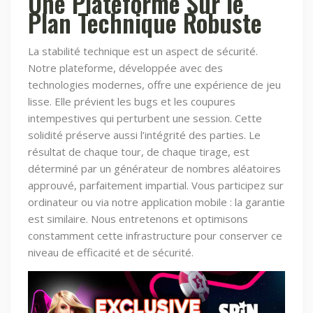
Une Plateforme Sur le
Plan Technique Robuste
La stabilité technique est un aspect de sécurité.
Notre plateforme, développée avec des
technologies modernes, offre une expérience de jeu
lisse. Elle prévient les bugs et les coupures
intempestives qui perturbent une session. Cette
solidité préserve aussi l’intégrité des parties. Le
résultat de chaque tour, de chaque tirage, est
déterminé par un générateur de nombres aléatoires
approuvé, parfaitement impartial. Vous participez sur
ordinateur ou via notre application mobile : la garantie
est similaire. Nous entretenons et optimisons
constamment cette infrastructure pour conserver ce
niveau de efficacité et de sécurité.