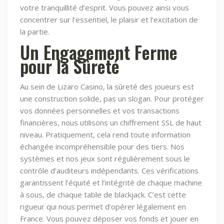
votre tranquillité d’esprit. Vous pouvez ainsi vous
concentrer sur l’essentiel, le plaisir et l’excitation de
la partie.
Un Engagement Ferme
pour la Sûreté
Au sein de Lizaro Casino, la sûreté des joueurs est
une construction solide, pas un slogan. Pour protéger
vos données personnelles et vos transactions
financières, nous utilisons un chiffrement SSL de haut
niveau. Pratiquement, cela rend toute information
échangée incompréhensible pour des tiers. Nos
systèmes et nos jeux sont régulièrement sous le
contrôle d’auditeurs indépendants. Ces vérifications
garantissent l’équité et l’intégrité de chaque machine
à sous, de chaque table de blackjack. C’est cette
rigueur qui nous permet d’opérer légalement en
France. Vous pouvez déposer vos fonds et jouer en