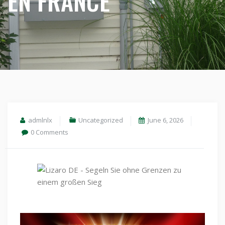
EN FRANCE
admlnlx
Uncategorized
June 6, 2026
0 Comments