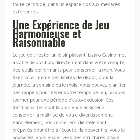
toute certitude, dans un espace clos aux menaces
extérieures.
Une Expérience de Jeu
Harmonieuse et
Raisonnable
Le jeu doit rester un loisir plaisant. Lizaro Casino met
à votre disposition, directement dans votre compte,
des outils performants pour conserver la main. Vous
fixez vous-même des limites de dépôt, pour la
journée, la semaine ou le mois. Vous pouvez planifier
des rappels pour gérer votre temps de jeu, ou vous
tourner pour une période d’auto-exclusion. Ces
fonctionnalités sont là pour vous assister à
conserver la maîtrise de votre divertissement.
Parallèlement, nos conseillers clientèle sont
préparés pour être à l’écoute. Ils peuvent, si vous le
souhaitez, vous guider vers des structures d’aide