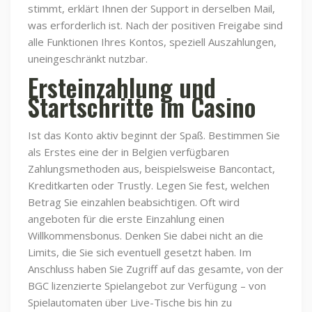
stimmt, erklärt Ihnen der Support in derselben Mail,
was erforderlich ist. Nach der positiven Freigabe sind
alle Funktionen Ihres Kontos, speziell Auszahlungen,
uneingeschränkt nutzbar.
Ersteinzahlung und
Startschritte im Casino
Ist das Konto aktiv beginnt der Spaß. Bestimmen Sie
als Erstes eine der in Belgien verfügbaren
Zahlungsmethoden aus, beispielsweise Bancontact,
Kreditkarten oder Trustly. Legen Sie fest, welchen
Betrag Sie einzahlen beabsichtigen. Oft wird
angeboten für die erste Einzahlung einen
Willkommensbonus. Denken Sie dabei nicht an die
Limits, die Sie sich eventuell gesetzt haben. Im
Anschluss haben Sie Zugriff auf das gesamte, von der
BGC lizenzierte Spielangebot zur Verfügung – von
Spielautomaten über Live-Tische bis hin zu