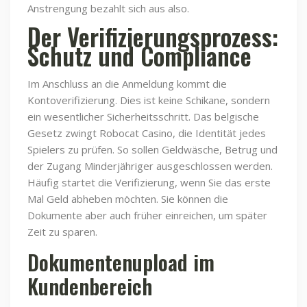
Anstrengung bezahlt sich aus also.
Der Verifizierungsprozess:
Schutz und Compliance
Im Anschluss an die Anmeldung kommt die
Kontoverifizierung. Dies ist keine Schikane, sondern
ein wesentlicher Sicherheitsschritt. Das belgische
Gesetz zwingt Robocat Casino, die Identität jedes
Spielers zu prüfen. So sollen Geldwäsche, Betrug und
der Zugang Minderjähriger ausgeschlossen werden.
Häufig startet die Verifizierung, wenn Sie das erste
Mal Geld abheben möchten. Sie können die
Dokumente aber auch früher einreichen, um später
Zeit zu sparen.
Dokumentenupload im
Kundenbereich