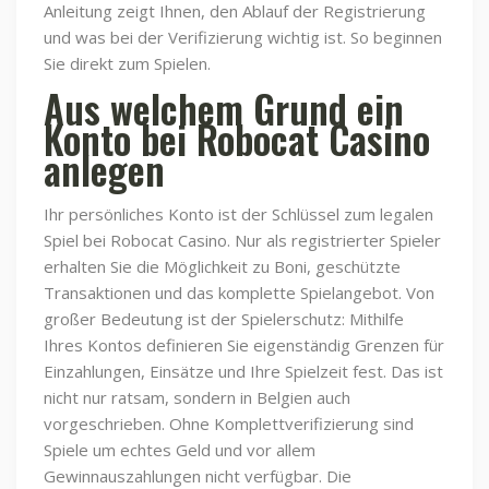
Anleitung zeigt Ihnen, den Ablauf der Registrierung
und was bei der Verifizierung wichtig ist. So beginnen
Sie direkt zum Spielen.
Aus welchem Grund ein
Konto bei Robocat Casino
anlegen
Ihr persönliches Konto ist der Schlüssel zum legalen
Spiel bei Robocat Casino. Nur als registrierter Spieler
erhalten Sie die Möglichkeit zu Boni, geschützte
Transaktionen und das komplette Spielangebot. Von
großer Bedeutung ist der Spielerschutz: Mithilfe
Ihres Kontos definieren Sie eigenständig Grenzen für
Einzahlungen, Einsätze und Ihre Spielzeit fest. Das ist
nicht nur ratsam, sondern in Belgien auch
vorgeschrieben. Ohne Komplettverifizierung sind
Spiele um echtes Geld und vor allem
Gewinnauszahlungen nicht verfügbar. Die