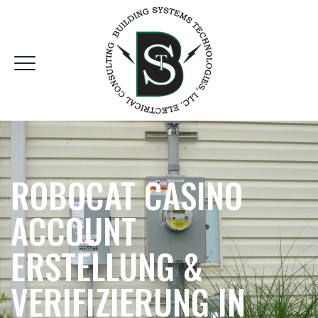
ROBOCAT CASINO
ACCOUNT
ERSTELLUNG &
VERIFIZIERUNG IN