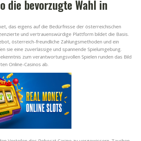
o die bevorzugte Wahl in
et, das eigens auf die Bedürfnisse der österreichischen
zenzierte und vertrauenswürdige Plattform bildet die Basis.
bot, österreich-freundliche Zahlungsmethoden und ein
en sie eine zuverlässige und spannende Spielumgebung.
Bekenntnis zum verantwortungsvollen Spielen runden das Bild
ten Online-Casinos ab.
on den Vorteilen des Robocat Casino zu vergewissern. Tauchen