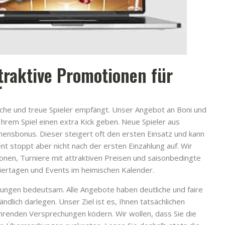
traktive Promotionen für
r
sche und treue Spieler empfängt. Unser Angebot an Boni und
l Ihrem Spiel einen extra Kick geben. Neue Spieler aus
mensbonus. Dieser steigert oft den ersten Einsatz und kann
 stoppt aber nicht nach der ersten Einzahlung auf. Wir
onen, Turniere mit attraktiven Preisen und saisonbedingte
eiertagen und Events im heimischen Kalender.
ungen bedeutsam. Alle Angebote haben deutliche und faire
dlich darlegen. Unser Ziel ist es, Ihnen tatsächlichen
führenden Versprechungen ködern. Wir wollen, dass Sie die