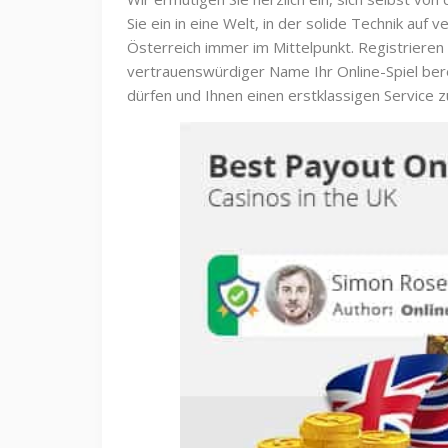
Sie ein in eine Welt, in der solide Technik auf v
Österreich immer im Mittelpunkt. Registrieren 
vertrauenswürdiger Name Ihr Online-Spiel bere
dürfen und Ihnen einen erstklassigen Service z