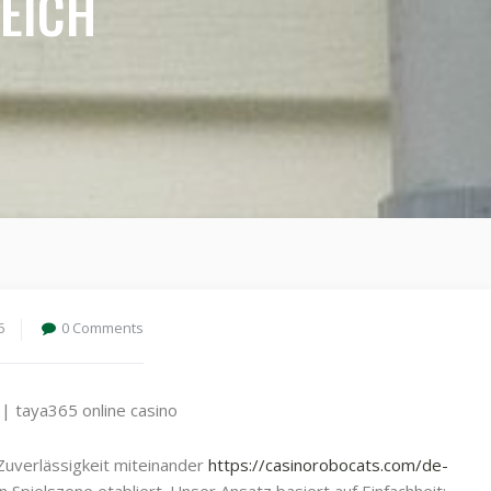
REICH
6
0 Comments
Zuverlässigkeit miteinander
https://casinorobocats.com/de-