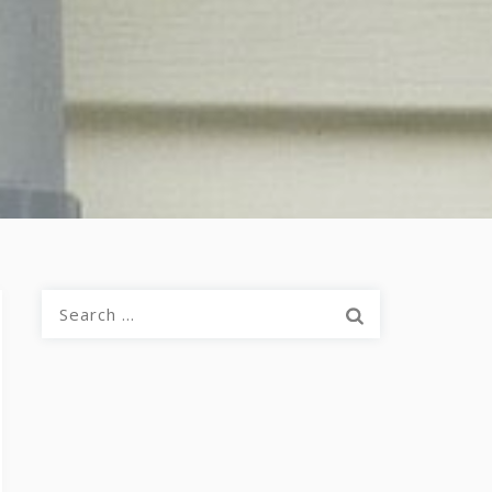
Search
for: