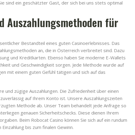
ie sind ein geschätzter Gast, der sich bei uns stets optimal
nd Auszahlungsmethoden für
sentlicher Bestandteil eines guten Casinoerlebnisses. Das
Zahlungsmethoden an, die in Österreich verbreitet sind. Dazu
isung und Kreditkarten. Ebenso haben Sie moderne E-Wallets
chkeit und Geschwindigkeit sorgen. Jede Methode wurde auf
gen mit einem guten Gefühl tätigen und sich auf das
re und zügige Auszahlungen. Die Zufriedenheit über einen
zuverlässig auf Ihrem Konto ist. Unsere Auszahlungszeiten
vorzugten Methode ab. Unser Team behandelt jede Anfrage so
unterliegen genauen Sicherheitschecks. Diese dienen Ihrem
 Vorgaben. Beim Robocat Casino können Sie sich auf ein rundum
n Einzahlung bis zum finalen Gewinn.