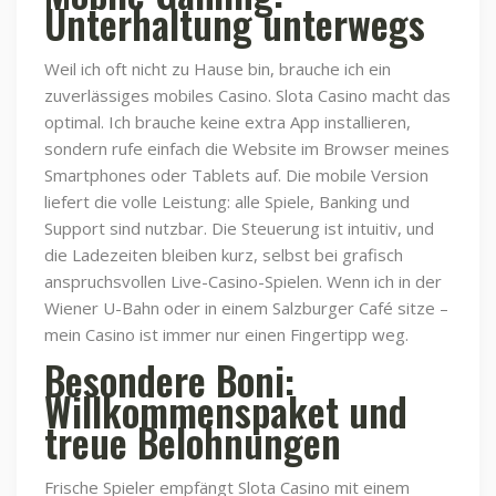
Unterhaltung unterwegs
Weil ich oft nicht zu Hause bin, brauche ich ein
zuverlässiges mobiles Casino. Slota Casino macht das
optimal. Ich brauche keine extra App installieren,
sondern rufe einfach die Website im Browser meines
Smartphones oder Tablets auf. Die mobile Version
liefert die volle Leistung: alle Spiele, Banking und
Support sind nutzbar. Die Steuerung ist intuitiv, und
die Ladezeiten bleiben kurz, selbst bei grafisch
anspruchsvollen Live-Casino-Spielen. Wenn ich in der
Wiener U-Bahn oder in einem Salzburger Café sitze –
mein Casino ist immer nur einen Fingertipp weg.
Besondere Boni:
Willkommenspaket und
treue Belohnungen
Frische Spieler empfängt Slota Casino mit einem