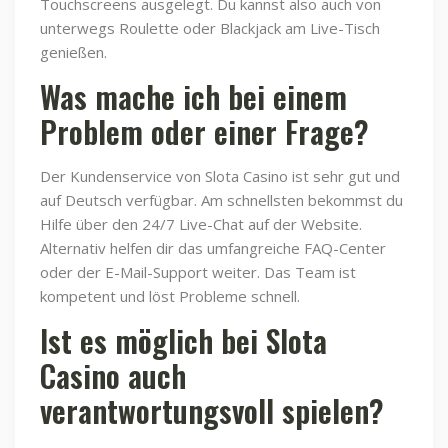
Touchscreens ausgelegt. Du kannst also auch von
unterwegs Roulette oder Blackjack am Live-Tisch
genießen.
Was mache ich bei einem
Problem oder einer Frage?
Der Kundenservice von Slota Casino ist sehr gut und
auf Deutsch verfügbar. Am schnellsten bekommst du
Hilfe über den 24/7 Live-Chat auf der Website.
Alternativ helfen dir das umfangreiche FAQ-Center
oder der E-Mail-Support weiter. Das Team ist
kompetent und löst Probleme schnell.
Ist es möglich bei Slota
Casino auch
verantwortungsvoll spielen?