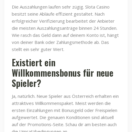
Die Auszahlungen laufen sehr zügig. Slota Casino
besitzt seine Abläufe effizient gestaltet. Nach
erfolgreicher Verifizierung bearbeitet der Anbieter
die meisten Auszahlungsanträge binnen 24 Stunden.
Wie rasch das Geld dann auf deinem Konto ist, hängt
von deiner Bank oder Zahlungsmethode ab. Das
stellt ein sehr guter Wert.
Existiert ein
Willkommensbonus für neue
Spieler?
Ja, natürlich. Neue Spieler aus Österreich erhalten ein
attraktives Willkommenspaket. Meist werden die
ersten Einzahlungen mit Bonusgeld oder Freispielen
aufgewertet. Die genauen Konditionen sind aktuell
auf der Promotions-Seite. Schau dir am besten auch
die Umsatzbedingungen an.