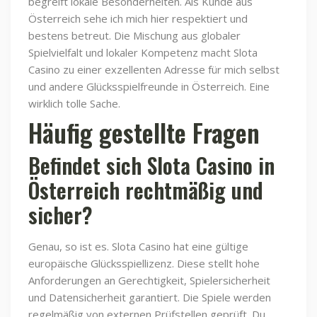
begreift lokale Besonderheiten. Als Kunde aus
Österreich sehe ich mich hier respektiert und
bestens betreut. Die Mischung aus globaler
Spielvielfalt und lokaler Kompetenz macht Slota
Casino zu einer exzellenten Adresse für mich selbst
und andere Glücksspielfreunde in Österreich. Eine
wirklich tolle Sache.
Häufig gestellte Fragen
Befindet sich Slota Casino in
Österreich rechtmäßig und
sicher?
Genau, so ist es. Slota Casino hat eine gültige
europäische Glücksspiellizenz. Diese stellt hohe
Anforderungen an Gerechtigkeit, Spielersicherheit
und Datensicherheit garantiert. Die Spiele werden
regelmäßig von externen Prüfstellen geprüft. Du