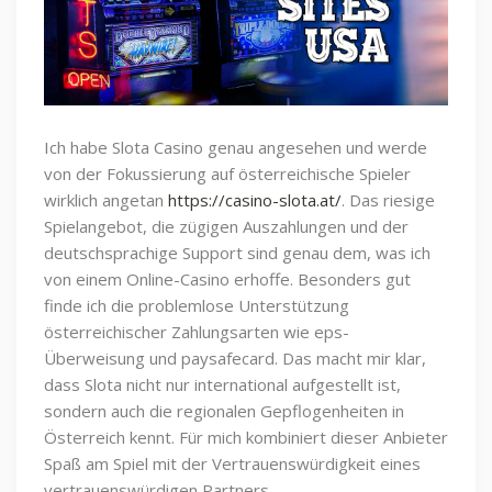
Ich habe Slota Casino genau angesehen und werde
von der Fokussierung auf österreichische Spieler
wirklich angetan
https://casino-slota.at/
. Das riesige
Spielangebot, die zügigen Auszahlungen und der
deutschsprachige Support sind genau dem, was ich
von einem Online-Casino erhoffe. Besonders gut
finde ich die problemlose Unterstützung
österreichischer Zahlungsarten wie eps-
Überweisung und paysafecard. Das macht mir klar,
dass Slota nicht nur international aufgestellt ist,
sondern auch die regionalen Gepflogenheiten in
Österreich kennt. Für mich kombiniert dieser Anbieter
Spaß am Spiel mit der Vertrauenswürdigkeit eines
vertrauenswürdigen Partners.