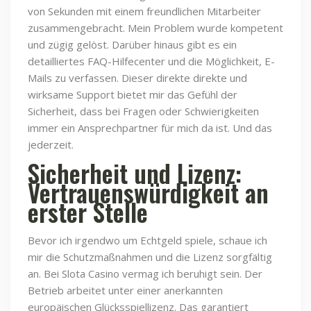
von Sekunden mit einem freundlichen Mitarbeiter
zusammengebracht. Mein Problem wurde kompetent
und zügig gelöst. Darüber hinaus gibt es ein
detailliertes FAQ-Hilfecenter und die Möglichkeit, E-
Mails zu verfassen. Dieser direkte direkte und
wirksame Support bietet mir das Gefühl der
Sicherheit, dass bei Fragen oder Schwierigkeiten
immer ein Ansprechpartner für mich da ist. Und das
jederzeit.
Sicherheit und Lizenz:
Vertrauenswürdigkeit an
erster Stelle
Bevor ich irgendwo um Echtgeld spiele, schaue ich
mir die Schutzmaßnahmen und die Lizenz sorgfältig
an. Bei Slota Casino vermag ich beruhigt sein. Der
Betrieb arbeitet unter einer anerkannten
europäischen Glücksspiellizenz. Das garantiert