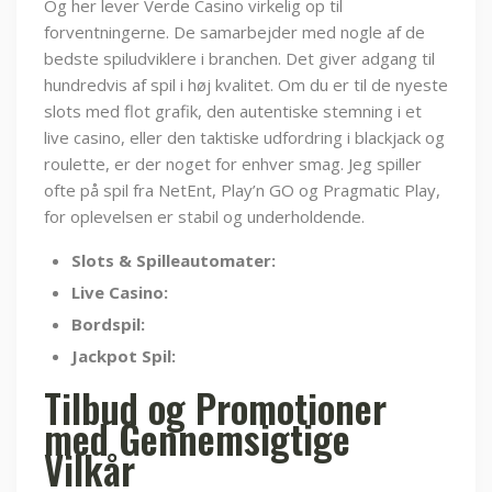
Og her lever Verde Casino virkelig op til
forventningerne. De samarbejder med nogle af de
bedste spiludviklere i branchen. Det giver adgang til
hundredvis af spil i høj kvalitet. Om du er til de nyeste
slots med flot grafik, den autentiske stemning i et
live casino, eller den taktiske udfordring i blackjack og
roulette, er der noget for enhver smag. Jeg spiller
ofte på spil fra NetEnt, Play’n GO og Pragmatic Play,
for oplevelsen er stabil og underholdende.
Slots & Spilleautomater:
Live Casino:
Bordspil:
Jackpot Spil:
Tilbud og Promotioner
med Gennemsigtige
Vilkår