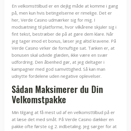
En velkomsttilbud er en dejlig måde at komme i gang
på, men kun hvis betingelserne er rimelige. Det er
her, Verde Casino udmærker sig for mig. I
modsætning til platforme, hvor vilkårene skjuler sig i
fint tekst, bestræber de på at gøre dem klare. Når
jeg tager imod et bonus, læser jeg altid kravene. På
Verde Casino virker de fornuftige sat. Tanken er, at
bonusen skal udvide glæden, ikke være en svær
udfordring. Den åbenhed gør, at jeg deltager i
kampagner med god samvittighed. Så kan man
udnytte fordelene uden negative oplevelser.
Sådan Maksimerer du Din
Velkomstpakke
Min tilgang at få mest ud af en velkomsttilbud på er
at læse det med småt. På Verde Casino dækker en
pakke ofte første og 2. indbetaling. Jeg sørger for at