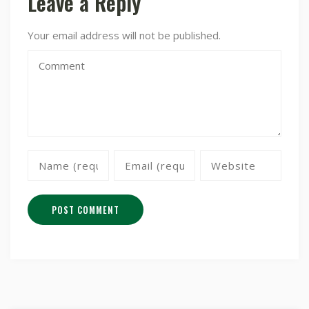
Leave a Reply
Your email address will not be published.