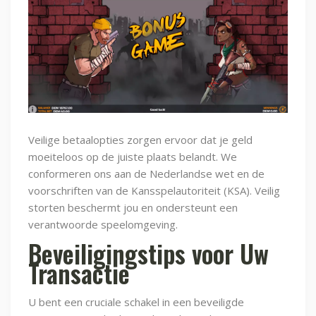
Veilige betaalopties zorgen ervoor dat je geld
moeiteloos op de juiste plaats belandt. We
conformeren ons aan de Nederlandse wet en de
voorschriften van de Kansspelautoriteit (KSA). Veilig
storten beschermt jou en ondersteunt een
verantwoorde speelomgeving.
Beveiligingstips voor Uw
Transactie
U bent een cruciale schakel in een beveiligde