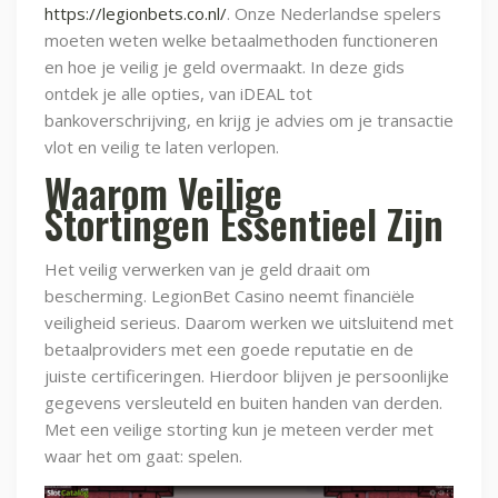
https://legionbets.co.nl/
. Onze Nederlandse spelers
moeten weten welke betaalmethoden functioneren
en hoe je veilig je geld overmaakt. In deze gids
ontdek je alle opties, van iDEAL tot
bankoverschrijving, en krijg je advies om je transactie
vlot en veilig te laten verlopen.
Waarom Veilige
Stortingen Essentieel Zijn
Het veilig verwerken van je geld draait om
bescherming. LegionBet Casino neemt financiële
veiligheid serieus. Daarom werken we uitsluitend met
betaalproviders met een goede reputatie en de
juiste certificeringen. Hierdoor blijven je persoonlijke
gegevens versleuteld en buiten handen van derden.
Met een veilige storting kun je meteen verder met
waar het om gaat: spelen.