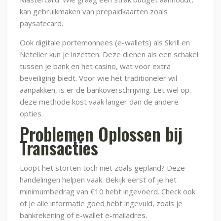
kan gebruikmaken van prepaidkaarten zoals
paysafecard.
Ook digitale portemonnees (e-wallets) als Skrill en
Neteller kun je inzetten. Deze dienen als een schakel
tussen je bank en het casino, wat voor extra
beveiliging biedt. Voor wie het traditioneler wil
aanpakken, is er de bankoverschrijving. Let wel op:
deze methode kost vaak langer dan de andere
opties.
Problemen Oplossen bij
Transacties
Loopt het storten toch niet zoals gepland? Deze
handelingen helpen vaak. Bekijk eerst of je het
minimumbedrag van €10 hebt ingevoerd. Check ook
of je alle informatie goed hebt ingevuld, zoals je
bankrekening of e-wallet e-mailadres.