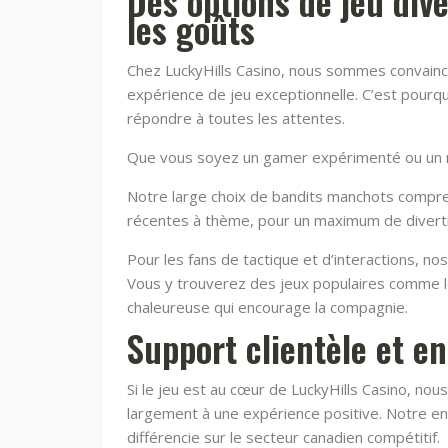
Des options de jeu dive
les goûts
Chez LuckyHills Casino, nous sommes convaincu
expérience de jeu exceptionnelle. C’est pour
répondre à toutes les attentes.
Que vous soyez un gamer expérimenté ou un n
Notre large choix de bandits manchots compre
récentes à thème, pour un maximum de diverti
Pour les fans de tactique et d’interactions, no
Vous y trouverez des jeux populaires comme le 
chaleureuse qui encourage la compagnie.
Support clientèle et 
Si le jeu est au cœur de LuckyHills Casino, nou
largement à une expérience positive. Notre e
différencie sur le secteur canadien compétitif.