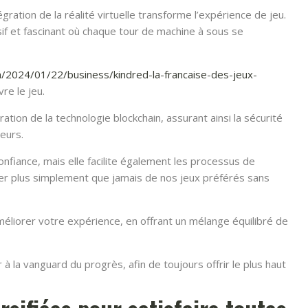
ation de la réalité virtuelle transforme l’expérience de jeu.
 et fascinant où chaque tour de machine à sous se
om/2024/01/22/business/kindred-la-francaise-des-jeux-
vre le jeu.
ation de la technologie blockchain, assurant ainsi la sécurité
eurs.
nfiance, mais elle facilite également les processus de
er plus simplement que jamais de nos jeux préférés sans
liorer votre expérience, en offrant un mélange équilibré de
 la vanguard du progrès, afin de toujours offrir le plus haut