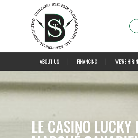
ABOUT US
FINANCING
WE’RE HIRI
LE CASINO LUCKY 