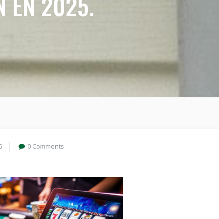
 EN 2025.
6
0 Comments