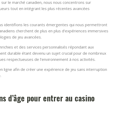
no sur le marché canadien, nous nous concentrons sur
oueurs tout en intégrant les plus récentes avancées
s identifions les courants émergentes qui nous permettront
anadiens cherchent de plus en plus d’expériences immersives
logies de jeu avancées.
 enrichies et des services personnalisés répondant aux
nt durable étant devenu un sujet crucial pour de nombreux
ues respectueuses de l’environnement à nos activités.
 ligne afin de créer une expérience de jeu sans interruption
.
ons d’âge pour entrer au casino