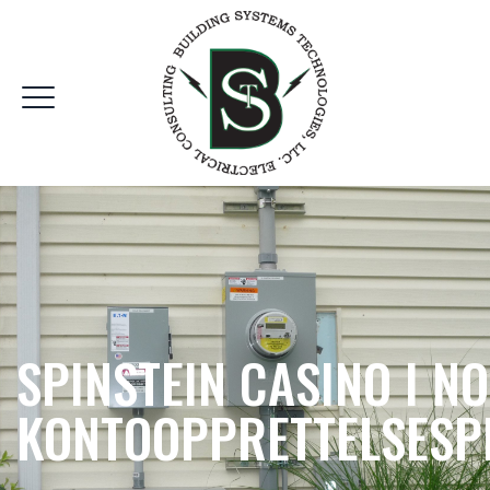
SPINSTEIN CASINO I N
KONTOOPPRETTELSESP