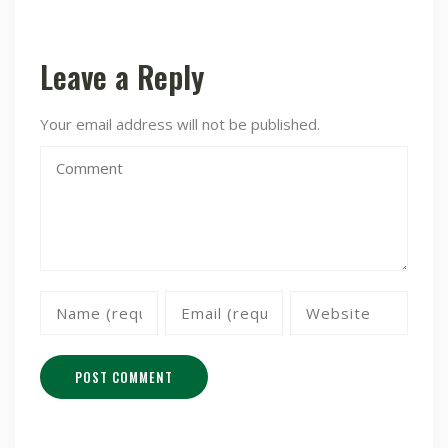
Leave a Reply
Your email address will not be published.