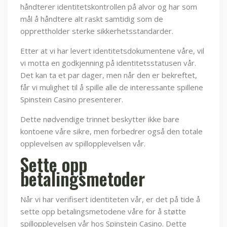
håndterer identitetskontrollen på alvor og har som
mål å håndtere alt raskt samtidig som de
opprettholder sterke sikkerhetsstandarder.
Etter at vi har levert identitetsdokumentene våre, vil
vi motta en godkjenning på identitetsstatusen vår.
Det kan ta et par dager, men når den er bekreftet,
får vi mulighet til å spille alle de interessante spillene
Spinstein Casino presenterer.
Dette nødvendige trinnet beskytter ikke bare
kontoene våre sikre, men forbedrer også den totale
opplevelsen av spillopplevelsen vår.
Sette opp
betalingsmetoder
Når vi har verifisert identiteten vår, er det på tide å
sette opp betalingsmetodene våre for å støtte
spillopplevelsen vår hos Spinstein Casino. Dette