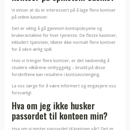
Vi innser at du er interessert på å lage flere kontoer
på online kasinoer.
Det er viktig å gå gjennom kontopolicyene og
brukeravtalene for hver tjeneste. De fleste kasinoer,
inkludert Spinstein, tillater ikke normalt flere kontoer
for å sikre ærlig spill.
Hvis vi trenger flere kontoer, er det nødvendig å
studere vilkårene omhyggelig – brudd på disse
forskriftene kan resultere i kontoavstenging.
La oss sørge for å være informert og engasjere oss
forsvarlig!
Hva om jeg ikke husker
passordet til kontoen min?
Hva om vi mister passordet til kontoen vår? Det er