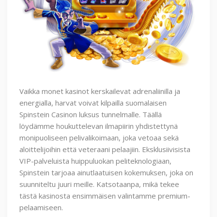
Vaikka monet kasinot kerskailevat adrenaliinilla ja
energialla, harvat voivat kilpailla suomalaisen
Spinstein Casinon luksus tunnelmalle. Täällä
löydämme houkuttelevan ilmapiirin yhdistettynä
monipuoliseen pelivalikoimaan, joka vetoaa sekä
aloittelijoihin että veteraani pelaajiin. Eksklusiivisista
VIP-palveluista huippuluokan peliteknologiaan,
Spinstein tarjoaa ainutlaatuisen kokemuksen, joka on
suunniteltu juuri meille. Katsotaanpa, mikä tekee
tästä kasinosta ensimmäisen valintamme premium-
pelaamiseen.