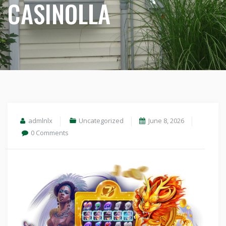
CASINOLLA
admlnlx
Uncategorized
June 8, 2026
0 Comments