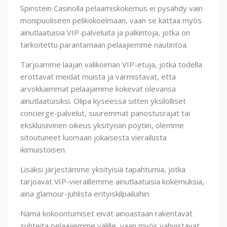
Spinstein Casinolla pelaamiskokemus ei pysähdy vain
monipuoliseen pelikokoelmaan, vaan se kattaa myös
ainutlaatuisia VIP-palveluita ja palkintoja, jotka on
tarkoitettu parantamaan pelaajiemme nautintoa.
Tarjoamme laajan valikoiman VIP-etuja, jotka todella
erottavat meidät muista ja varmistavat, että
arvokkaimmat pelaajamme kokevat olevansa
ainutlaatuisiksi. Olipa kyseessä sitten yksilölliset
concierge-palvelut, suuremmat panostusrajat tai
eksklusiivinen oikeus yksityisiin pöytiin, olemme
sitoutuneet luomaan jokaisesta vierailusta
ikimuistoisen.
Lisäksi järjestämme yksityisiä tapahtumia, jotka
tarjoavat VIP-vieraillemme ainutlaatuisia kokemuksia,
aina glamour-juhlista erityiskilpailuihin.
Nämä kokoontumiset eivät ainoastaan rakentavat
suhteita pelaajiemme välille, vaan myös vahvistavat