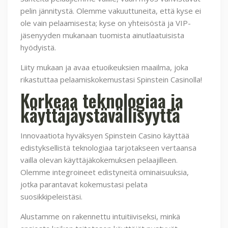
pelin jännitystä. Olemme vakuuttuneita, että kyse ei
ole vain pelaamisesta; kyse on yhteisöstä ja VIP-
jäsenyyden mukanaan tuomista ainutlaatuisista
hyödyistä.
Liity mukaan ja avaa etuoikeuksien maailma, joka
rikastuttaa pelaamiskokemustasi Spinstein Casinolla!
Korkeaa teknologiaa ja
käyttäjäystävällisyyttä
Innovaatiota hyväksyen Spinstein Casino käyttää
edistyksellistä teknologiaa tarjotakseen vertaansa
vailla olevan käyttäjäkokemuksen pelaajilleen.
Olemme integroineet edistyneitä ominaisuuksia,
jotka parantavat kokemustasi pelata
suosikkipeleistäsi.
Alustamme on rakennettu intuitiiviseksi, minkä