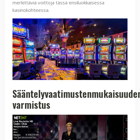
merkittäviä voittoja tässä ensiluokkaisessa
kasinokohteessa.
Sääntelyvaatimustenmukaisuude
varmistus