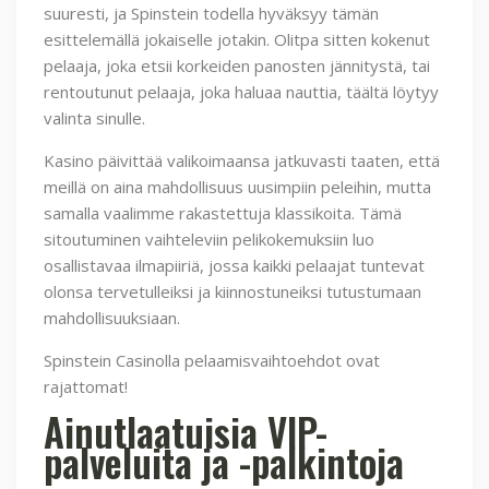
suuresti, ja Spinstein todella hyväksyy tämän
esittelemällä jokaiselle jotakin. Olitpa sitten kokenut
pelaaja, joka etsii korkeiden panosten jännitystä, tai
rentoutunut pelaaja, joka haluaa nauttia, täältä löytyy
valinta sinulle.
Kasino päivittää valikoimaansa jatkuvasti taaten, että
meillä on aina mahdollisuus uusimpiin peleihin, mutta
samalla vaalimme rakastettuja klassikoita. Tämä
sitoutuminen vaihteleviin pelikokemuksiin luo
osallistavaa ilmapiiriä, jossa kaikki pelaajat tuntevat
olonsa tervetulleiksi ja kiinnostuneiksi tutustumaan
mahdollisuuksiaan.
Spinstein Casinolla pelaamisvaihtoehdot ovat
rajattomat!
Ainutlaatuisia VIP-
palveluita ja -palkintoja