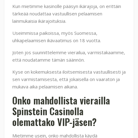
Kun mietimme kasinolle pääsyn ikärajoja, on erittäin
tärkeää noudattaa vastuullisen pelaamisen
lainmukaisia ikärajoituksia.
Useimmissa paikoissa, myös Suomessa,
uhkapelaamisen ikävaatimus on 18 vuotta.
Joten jos suunnittelemme vierailua, varmistakaamme,
että noudatamme tämän säännön.
Kyse on kokemuksesta iloitsemisesta vastuullisesti ja
sen varmistamisesta, että jokaisella on vaaraton ja
mukava aika pelaamisen aikana.
Onko mahdollista vierailla
Spinstein Casinolla
olemattako VIP-jäsen?
Mietimme usein, onko mahdollista käydä