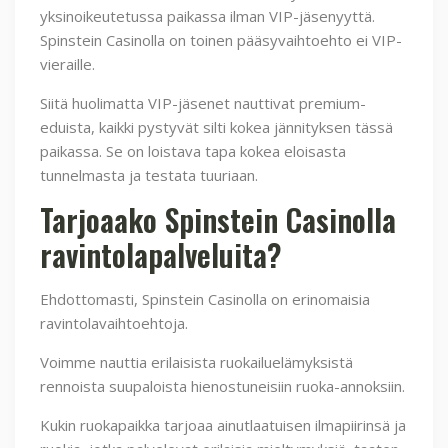
yksinoikeutetussa paikassa ilman VIP-jäsenyyttä.
Spinstein Casinolla on toinen pääsyvaihtoehto ei VIP-
vieraille.
Siitä huolimatta VIP-jäsenet nauttivat premium-
eduista, kaikki pystyvät silti kokea jännityksen tässä
paikassa. Se on loistava tapa kokea eloisasta
tunnelmasta ja testata tuuriaan.
Tarjoaako Spinstein Casinolla
ravintolapalveluita?
Ehdottomasti, Spinstein Casinolla on erinomaisia
ravintolavaihtoehtoja.
Voimme nauttia erilaisista ruokailuelämyksistä
rennoista suupaloista hienostuneisiin ruoka-annoksiin.
Kukin ruokapaikka tarjoaa ainutlaatuisen ilmapiirinsä ja