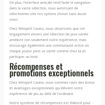
De plus, l’interface amicale rend facile la navigation
dans la vaste sélection, nous autorisant de
sélectionner vite nos options choisis sans aucun
souci.
Chez Winspirit Casino, nous observons que cet
engagement envers une sélection de jeux variée
améliore non seulement notre expérience, mais
encourage également une communauté active où
chaque joueur peut se sentir comme chez lui et
participer au loisir.
Récompenses et
promotions exceptionnels
Chez Winspirit Casino, nous sommes ravis des bonus
et avantages exceptionnels qui élèvent notre
expérience de jeu au-delà de l’ordinaire.
Notre système de récompenses est élaboré pour