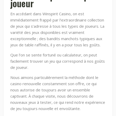
joueur
En accédant dans Winspirit Casino, on est
immédiatement frappé par l’extraordinaire collection
de jeux qui s’adresse à tous les types de joueurs. La
variété des jeux disponibles est vraiment
exceptionnelle ; des bandits manchots typiques aux
jeux de table raffinés, il y en a pour tous les goûts.
Que l’on se sente fortuné ou calculateur, on peut
facilement trouver un jeu qui correspond à nos goûts
de joueur.
Nous aimons particulièrement la méthode dont le
casino renouvelle constamment son offre, ce qui
nous autorise de toujours avoir un ensemble
captivant. À chaque visite, nous découvrons de
nouveaux jeux à tester, ce qui rend notre expérience
de jeu toujours nouvelle et envoûtante.