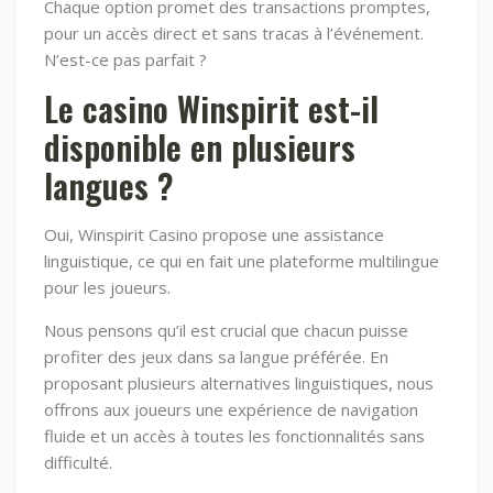
Chaque option promet des transactions promptes,
pour un accès direct et sans tracas à l’événement.
N’est-ce pas parfait ?
Le casino Winspirit est-il
disponible en plusieurs
langues ?
Oui, Winspirit Casino propose une assistance
linguistique, ce qui en fait une plateforme multilingue
pour les joueurs.
Nous pensons qu’il est crucial que chacun puisse
profiter des jeux dans sa langue préférée. En
proposant plusieurs alternatives linguistiques, nous
offrons aux joueurs une expérience de navigation
fluide et un accès à toutes les fonctionnalités sans
difficulté.