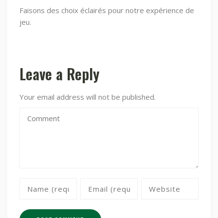
Faisons des choix éclairés pour notre expérience de
jeu.
Leave a Reply
Your email address will not be published.