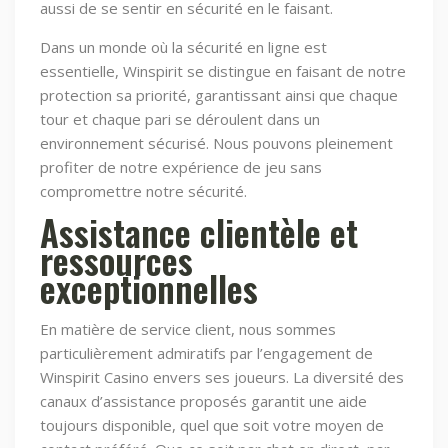
aussi de se sentir en sécurité en le faisant.
Dans un monde où la sécurité en ligne est
essentielle, Winspirit se distingue en faisant de notre
protection sa priorité, garantissant ainsi que chaque
tour et chaque pari se déroulent dans un
environnement sécurisé. Nous pouvons pleinement
profiter de notre expérience de jeu sans
compromettre notre sécurité.
Assistance clientèle et
ressources
exceptionnelles
En matière de service client, nous sommes
particulièrement admiratifs par l’engagement de
Winspirit Casino envers ses joueurs. La diversité des
canaux d’assistance proposés garantit une aide
toujours disponible, quel que soit votre moyen de