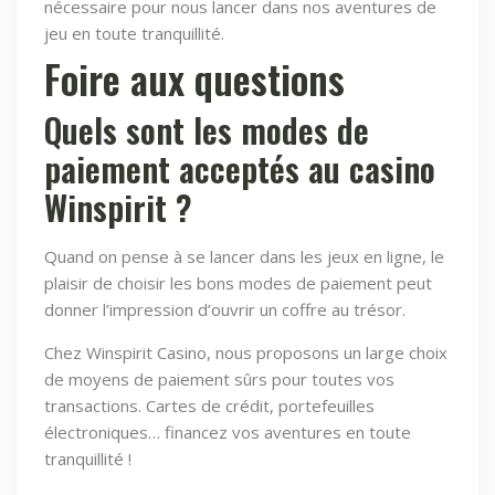
nécessaire pour nous lancer dans nos aventures de
jeu en toute tranquillité.
Foire aux questions
Quels sont les modes de
paiement acceptés au casino
Winspirit ?
Quand on pense à se lancer dans les jeux en ligne, le
plaisir de choisir les bons modes de paiement peut
donner l’impression d’ouvrir un coffre au trésor.
Chez Winspirit Casino, nous proposons un large choix
de moyens de paiement sûrs pour toutes vos
transactions. Cartes de crédit, portefeuilles
électroniques… financez vos aventures en toute
tranquillité !