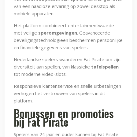
van een naadloze ervaring op zowel desktop als
mobiele apparaten.
Het platform combineert entertainmentwaarde
met veilige
speromgevingen
. Geavanceerde
beveiligingstechnologieën beschermen persoonlijke
en financiële gegevens van spelers.
Nederlandse spelers waarderen Fat Pirate om zijn
diversiteit aan spellen, van klassieke
tafelspellen
tot moderne video-slots.
Responsieve klantenservice en snelle uitbetalingen
verhogen het vertrouwen van spelers in dit
platform.
Bonussen en promoties
bij Fat Pirate
Spelers van 24 jaar en ouder kunnen bij Fat Pirate