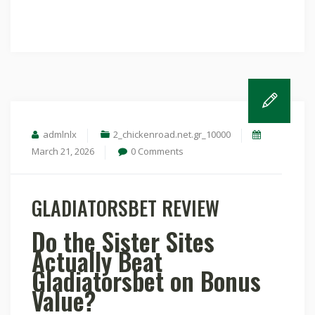
admlnlx
2_chickenroad.net.gr_10000
March 21, 2026
0 Comments
GLADIATORSBET REVIEW
Do the Sister Sites
Actually Beat
Gladiatorsbet on Bonus
Value?