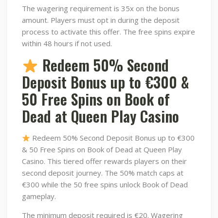
The wagering requirement is 35x on the bonus
amount. Players must opt in during the deposit
process to activate this offer. The free spins expire
within 48 hours if not used.
Redeem 50% Second
Deposit Bonus up to €300 &
50 Free Spins on Book of
Dead at Queen Play Casino
Redeem 50% Second Deposit Bonus up to €300
& 50 Free Spins on Book of Dead at Queen Play
Casino. This tiered offer rewards players on their
second deposit journey. The 50% match caps at
€300 while the 50 free spins unlock Book of Dead
gameplay.
The minimum deposit required is €20. Wagering