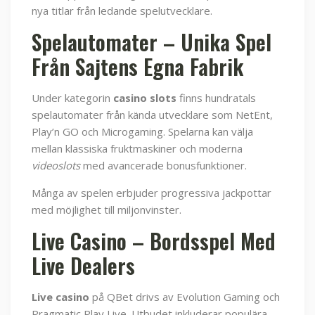
nya titlar från ledande spelutvecklare.
Spelautomater – Unika Spel
Från Sajtens Egna Fabrik
Under kategorin
casino slots
finns hundratals
spelautomater från kända utvecklare som NetEnt,
Play’n GO och Microgaming. Spelarna kan välja
mellan klassiska fruktmaskiner och moderna
videoslots
med avancerade bonusfunktioner.
Många av spelen erbjuder progressiva jackpottar
med möjlighet till miljonvinster.
Live Casino – Bordsspel Med
Live Dealers
Live casino
på QBet drivs av Evolution Gaming och
Pragmatic Play Live. Utbudet inkluderar populära