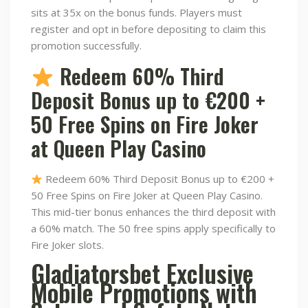
sits at 35x on the bonus funds. Players must
register and opt in before depositing to claim this
promotion successfully.
Redeem 60% Third
Deposit Bonus up to €200 +
50 Free Spins on Fire Joker
at Queen Play Casino
Redeem 60% Third Deposit Bonus up to €200 +
50 Free Spins on Fire Joker at Queen Play Casino.
This mid-tier bonus enhances the third deposit with
a 60% match. The 50 free spins apply specifically to
Fire Joker slots.
Gladiatorsbet Exclusive
Mobile Promotions with