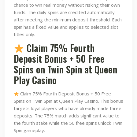
chance to win real money without risking their own
funds. The daily spins are credited automatically
after meeting the minimum deposit threshold. Each
spin has a fixed value and applies to selected slot
titles only.
Claim 75% Fourth
Deposit Bonus + 50 Free
Spins on Twin Spin at Queen
Play Casino
Claim 75% Fourth Deposit Bonus + 50 Free
Spins on Twin Spin at Queen Play Casino. This bonus
targets loyal players who have already made three
deposits. The 75% match adds significant value to
the fourth stake while the 50 free spins unlock Twin
Spin gameplay.