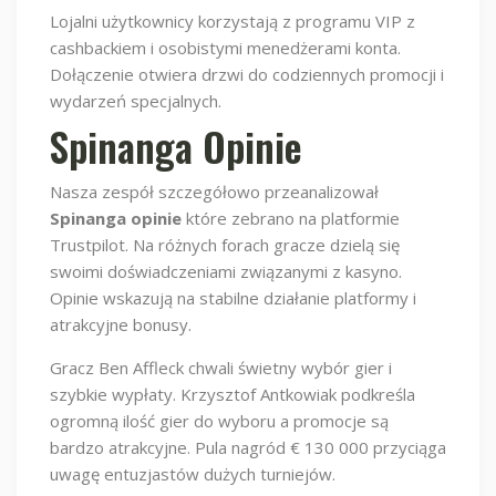
Lojalni użytkownicy korzystają z programu VIP z
cashbackiem i osobistymi menedżerami konta.
Dołączenie otwiera drzwi do codziennych promocji i
wydarzeń specjalnych.
Spinanga Opinie
Nasza zespół szczegółowo przeanalizował
Spinanga opinie
które zebrano na platformie
Trustpilot. Na różnych forach gracze dzielą się
swoimi doświadczeniami związanymi z kasyno.
Opinie wskazują na stabilne działanie platformy i
atrakcyjne bonusy.
Gracz Ben Affleck chwali świetny wybór gier i
szybkie wypłaty. Krzysztof Antkowiak podkreśla
ogromną ilość gier do wyboru a promocje są
bardzo atrakcyjne. Pula nagród € 130 000 przyciąga
uwagę entuzjastów dużych turniejów.