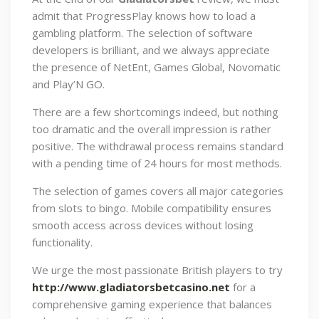
admit that ProgressPlay knows how to load a
gambling platform. The selection of software
developers is brilliant, and we always appreciate
the presence of NetEnt, Games Global, Novomatic
and Play’N GO.
There are a few shortcomings indeed, but nothing
too dramatic and the overall impression is rather
positive. The withdrawal process remains standard
with a pending time of 24 hours for most methods.
The selection of games covers all major categories
from slots to bingo. Mobile compatibility ensures
smooth access across devices without losing
functionality.
We urge the most passionate British players to try
http://www.gladiatorsbetcasino.net
for a
comprehensive gaming experience that balances