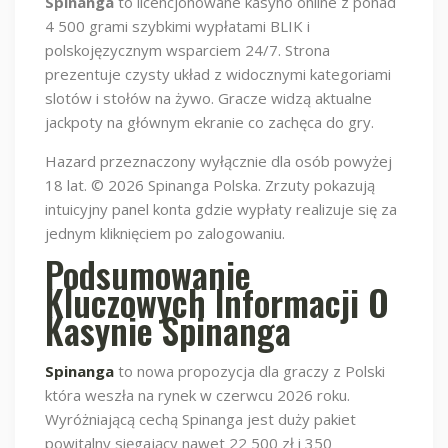
Spinanga
to licencjonowane kasyno online z ponad
4 500 grami szybkimi wypłatami BLIK i
polskojęzycznym wsparciem 24/7. Strona
prezentuje czysty układ z widocznymi kategoriami
slotów i stołów na żywo. Gracze widzą aktualne
jackpoty na głównym ekranie co zachęca do gry.
Hazard przeznaczony wyłącznie dla osób powyżej
18 lat. © 2026 Spinanga Polska. Zrzuty pokazują
intuicyjny panel konta gdzie wypłaty realizuje się za
jednym kliknięciem po zalogowaniu.
Podsumowanie
Kluczowych Informacji O
Kasynie Spinanga
Spinanga
to nowa propozycja dla graczy z Polski
która weszła na rynek w czerwcu 2026 roku.
Wyróżniającą cechą Spinanga jest duży pakiet
powitalny sięgający nawet 22 500 zł i 350